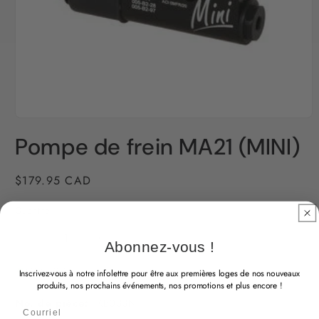
Pompe de frein MA21 (MINI)
Prix
$179.95 CAD
habituel
Quantité
Réduire
Augmenter
Abonnez-vous !
la
la
EN STOCK
quantité
quantité
Inscrivez-vous à notre infolettre pour être aux premières loges de nos nouveaux
produits, nos prochains événements, nos promotions et plus encore !
de
de
No. de pièce:
KB033N
Pompe
Pompe
Courriel
de
de