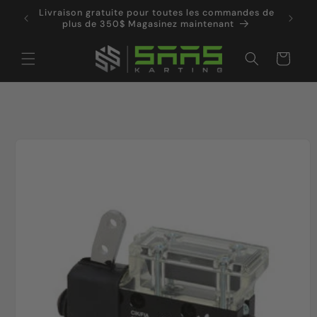
et
Livraison gratuite pour toutes les commandes de
passer
plus de 350$ Magasinez maintenant
au
contenu
Panier
Passer aux
informations
produits